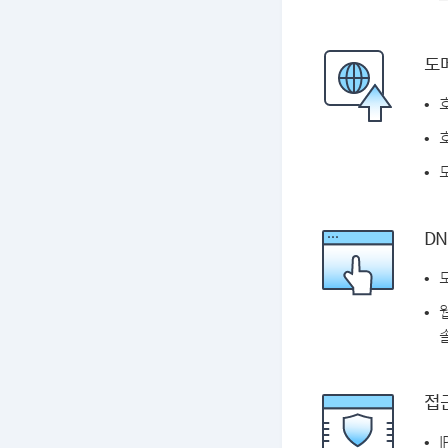
도
DN
솔
접근